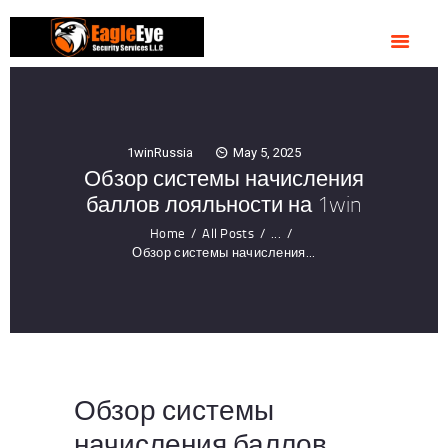
HOME
ABOUT US
OUR SERVICES
CONTACTS
1winRussia
May 5, 2025
Обзор системы начисления
баллов лояльности на 1win
Home
All Posts
...
Обзор системы начисления...
Обзор системы
начисления баллов