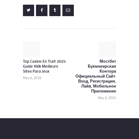
Post
navigation
Previous
Next
post:
post:
Top Casino En Trait 2025:
Мостбет
Guide Kklk Meilleurs
Букмекерская
Sites Para Jeux
Контора
Официальный Сайт:
May 5, 2025
Вход, Регистрация,
Лайв, Мобильное
Приложение
May 5, 2025