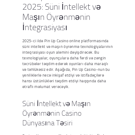
2025: Süni İntellekt və
Maşın Öyrənmənin
İntegrasiyası
2025-ci ildə Pin Up Casino online platformasında
süni intellekt və maşın öyrənmə texnologiyalarının
inteqrasiyası oyun aləmini dəyişdirəcək. Bu
texnologiyalar, oyunçulara daha fərdi və zəngin
təcrübələr təqdim edərək oyunları daha maraqlı
və təhlükəsiz edir. Aşağıda, Pin Up Casino-nun bu
yeniliklərlə necə inkişaf etdiyi və istifadəçilərə
hansı üstünlükləri təqdim etdiyi haqqında daha
ətraflı məlumat verəcəyik.
Süni İntellekt və Maşın
Öyrənmənin Casino
Dünyasına Təsiri