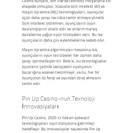
Casino dünyası, son illərdə texnoloji inkişaflarla sıx
əlaqədə olmuşdur. Xüsusilə süni intellekt (AI) və
maşın öyrənmə (ML) texnologiyaları, oyunçular
üçün daha yaxşı təcrübə təmin etməyə yönəlib.
Süni intellekt sistemləri, oyunçuların oyun
davranışlarını analiz edir və onların maraq
dairələrinə uyğun oyun tövsiyələri verir. Bu isə
oyunçuların daha çox əylənmələrinə səbəb olur.
Maşın öyrənmə algoritmaları hesabına isə,
oyunçuların oyun təcrübələri hər zaman daha
yaxşı optimallaşdırılır. Belə ki, bu texnologiyalar
oyunların çətinlik səviyyəsini oyunçunun
bacarığına əsasən tənzimləyir, və bu, hər bir
oyunçunun öz fərqi və oyundan zövq almasını
təmin edir.
Pin Up Casino-nun Texnoloji
İnnovasiyaları
Pin Up Casino, 2025-ci ildə ən qabaqcıl
texnologiyaları oyun dünyasına gətirməyi
hədəfləyir. Bu innovasiyalar sayəsində Pin Up