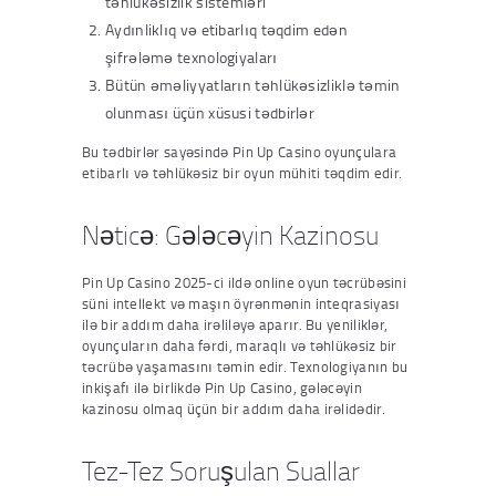
təhlükəsizlik sistemləri
Aydınliklıq və etibarlıq təqdim edən
şifrələmə texnologiyaları
Bütün əməliyyatların təhlükəsizliklə təmin
olunması üçün xüsusi tədbirlər
Bu tədbirlər sayəsində Pin Up Casino oyunçulara
etibarlı və təhlükəsiz bir oyun mühiti təqdim edir.
Nəticə: Gələcəyin Kazinosu
Pin Up Casino 2025-ci ildə online oyun təcrübəsini
süni intellekt və maşın öyrənmənin inteqrasiyası
ilə bir addım daha irəliləyə aparır. Bu yeniliklər,
oyunçuların daha fərdi, maraqlı və təhlükəsiz bir
təcrübə yaşamasını təmin edir. Texnologiyanın bu
inkişafı ilə birlikdə Pin Up Casino, gələcəyin
kazinosu olmaq üçün bir addım daha irəlidədir.
Tez-Tez Soruşulan Suallar