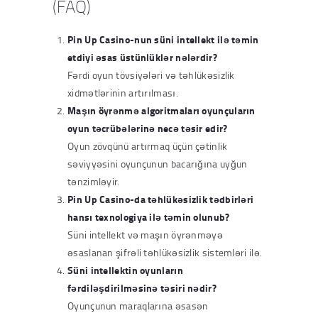
(FAQ)
Pin Up Casino-nun süni intellekt ilə təmin
etdiyi əsas üstünlüklər nələrdir?
Fərdi oyun tövsiyələri və təhlükəsizlik
xidmətlərinin artırılması.
Maşın öyrənmə algoritmaları oyunçuların
oyun təcrübələrinə necə təsir edir?
Oyun zövqünü artırmaq üçün çətinlik
səviyyəsini oyunçunun bacarığına uyğun
tənzimləyir.
Pin Up Casino-da təhlükəsizlik tədbirləri
hansı texnologiya ilə təmin olunub?
Süni intellekt və maşın öyrənməyə
əsaslanan şifrəli təhlükəsizlik sistemləri ilə.
Süni intellektin oyunların
fərdiləşdirilməsinə təsiri nədir?
Oyunçunun maraqlarına əsasən