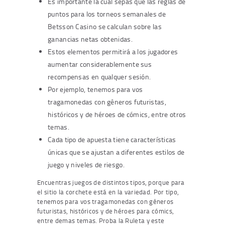
Es importante la cual sepas que las reglas de
puntos para los torneos semanales de
Betsson Casino se calculan sobre las
ganancias netas obtenidas.
Estos elementos permitirá a los jugadores
aumentar considerablemente sus
recompensas en qualquer sesión.
Por ejemplo, tenemos para vos
tragamonedas con gêneros futuristas,
históricos y de héroes de cómics, entre otros
temas.
Cada tipo de apuesta tiene características
únicas que se ajustan a diferentes estilos de
juego y niveles de riesgo.
Encuentras juegos de distintos tipos, porque para
el sitio la corchete está en la variedad. Por tipo,
tenemos para vos tragamonedas con gêneros
futuristas, históricos y de héroes para cómics,
entre demas temas. Proba la Ruleta y este