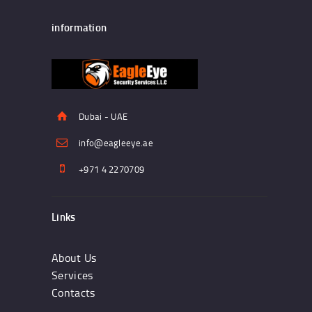
information
Dubai - UAE
info@eagleeye.ae
+971 4 2270709
Links
About Us
Services
Contacts