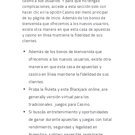
casino a sus usuarios. Y para que no tengas
complicaciones, accede a esta sección solo con
hacer clic en la opción Casino del menú principal
de su página de inicio. Además de los bonos de
bienvenida que ofrecemos a los nuevos usuarios,
existe otra manera en que esta casa de apuestas
y casino en línea mantiene la fidelidad de sus
clientes.
Además de los bonos de bienvenida que
ofrecemos a los nuevos usuarios, existe otra
manera en que esta casa de apuestas y
casino en línea mantiene la fidelidad de sus
clientes.
Proba la Ruleta y este Blackjack online, are
generally versión virtual para los
tradicionales juegos para Casino.
Si buscás entretenimiento y oportunidades
de ganar durante apuestas y juegas con total
rendimiento, seguridad y legalidad en
Argentina, solitary necesitás registrarte