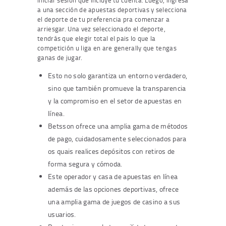
a una sección de apuestas deportivas y selecciona
el deporte de tu preferencia pra comenzar a
arriesgar. Una vez seleccionado el deporte,
tendrás que elegir total el pais lo que la
competición u liga en are generally que tengas
ganas de jugar.
Esto no solo garantiza un entorno verdadero,
sino que también promueve la transparencia
y la compromiso en el setor de apuestas en
línea.
Betsson ofrece una amplia gama de métodos
de pago, cuidadosamente seleccionados para
os quais realices depósitos con retiros de
forma segura y cómoda.
Este operador y casa de apuestas en línea
además de las opciones deportivas, ofrece
una amplia gama de juegos de casino a sus
usuarios.