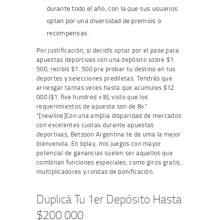
durante todo el año, con la que sus usuarios
optan por una diversidad de premios o
recompensas.
Por justificación, si decidís optar por el pase para
apuestas deportivas con una depósito sobre $1.
500, recibís $1. 500 pra probar tu destino en tus
deportes y selecciones prediletas. Tendrás que
arriesgar tantas veces hasta que acumules $12.
000 ($1. five hundred x 8), visto que los
requerimientos de apuesta son de 8x.”
“[newline]Con una amplia disparidad de mercados
con excelentes cuotas durante apuestas
deportivas, Betsson Argentina te de uma la mejor
bienvenida. En bplay, mis juegos con mayor
potencial de ganancias suelen ser aquellos que
combinan funciones especiales, como giros gratis,
multiplicadores y rondas de bonificación.
Duplicá Tu 1er Depósito Hasta
$200 000