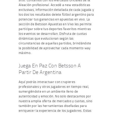
Aleación profesional. Accedé a new estadísticas
exclusivas, información detallada de cada jugada y
los dos los resultados delete fútbol argentino para
potenciar tus ganancias en apuestas en vivo. La
sección de Betsson Apuestas en Vivo les permite
participar sobre tus deportes favoritos mientras
los eventos se desarrollan. Disfruta de cuotas
dinámicas que evolucionan según las
circunstancias de aquellas partidos, brindándote
la posibilidad de aprovechar cada momento way
máximo.
Juega En Paz Con Betsson A
Partir De Argentina
Aquí podrás interactuar con crupieres
profesionales y otros jugadores en tiempo real,
sumergiéndote en un ambiente lleno de
autenticidad y emoción. No solo destacamos por
nuestra amplia oferta de mercados y cuotas, sino
también por las herramientas diseñadas para
enriquecer la experiencia de los jugadores. Estas