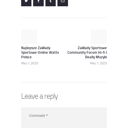
Post
navigation
Previous
Next
post:
post:
Najlepsze Zakłady
Zakłady Sportowe
Sportowe Online Watts
Community Forum Hi-fi I
Polsce
Really Muzyki
May 7, 2025
May 7, 2025
Leave a reply