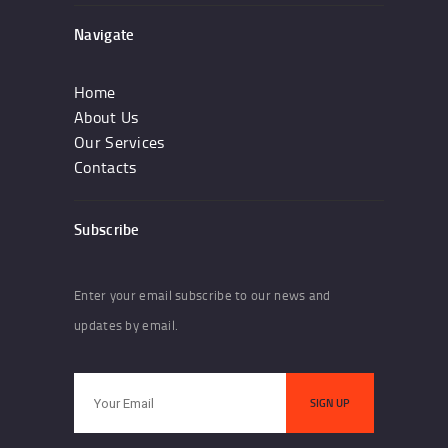
Navigate
Home
About Us
Our Services
Contacts
Subscribe
Enter your email subscribe to our news and
updates by email.