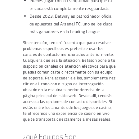
Puedes jugar con la tranquilidad para que tu
privada está completamente resguardada.
Desde 2023, Betway es patrocinador oficial
de apuestas del Arsenal FC, uno de los clubs
más ganadores en la Leading League.
Sin retención, ten en” “cuenta que para resolver
problemas específicos es preferible usar los
canales de contacto mencionados anteriormente.
Cualquiera que sea la situación, Betsson pone a tu
disposición canales de atención efectivos para que
puedas comunicarte directamente con su equipo
de soporte. Para acceder a ellos, simplemente haz
clic en el icono con el signo de interrogación
ubicado en la esquina superior derecha de la
página principal del sitio web. Desde allí, tendrás
acceso a las opciones de contacto disponibles. Si
estás entre los amantes de los juegos de casino,
te ofrecemos una experiencia de casino en vivo
que te transporta directamente a mesas reales.
¿qué Equipos Son