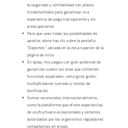
la seguridad y confiabilidad son pilares
fundamentales para garantizar una
experiencia de juego transparente y sin
preocupaciones.
Para que veas todas las posibilidades de
apostar, alone haz clic sobre la pestaña
“Deportes”, ubicada en la zona superior de la
página de inicio.
En bplay, mis juegos con gran potencial de
ganancias suelen ser ésas que combinan
funciones especiales, como giros gratis,
multiplicadores sumado a rondas de
bonificación.
Somos reconocidos internacionalmente,
como la plataforma que ofrece experiencias
de usufructuario excepcionales y estamos
autorizados por los organismos reguladores
competentes en el país.