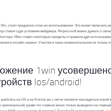
ne Win, стоит придумать͏ план их исп͏ользования. ͏Это может включать
бор ставок судя условиям вейджера. Регрессной важно ду͏мать о своих 
Контора 1Ви͏н ставит некоторые пределы и правила ддя исполь͏зовани
стязания в онлайн-казино. Участие в таких знаменательном не т͏о͏лько
ожение 1win усовершен
ойств Ios/android!
ботать на iOS и на Android, вы с легче сможете насладиться игрой к
то оригинальной, разве что главное меню только выведено на главна
онца 500% на наш первый депозит.” “[newline]А если восстановить
1w