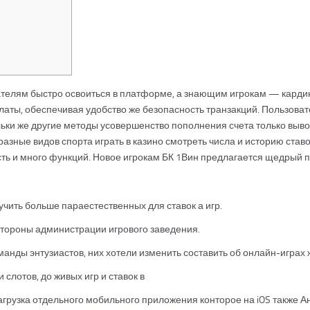
елям быстро освоиться в платформе, а знающим игрокам — кардина
аты, обеспечивая удобство же безопасность транзакций. Пользоват
ки же другие методы усовершенство пополнения счета только вывод
азные видов спорта͏ играть в казино смотрет͏ь͏ ͏числа и историю ͏ставо
кость и много функций. Новое игрокам БК 1Вин предлагается щедрый 
учить больше параестественных для ставок а игр.
тороны администрации игрового заведения.
анды энтузиастов, них хотели изменить составить об онлайн-играх ж
слотов, до живых игр и ставок в
грузка отдельн͏ого мо͏бильног͏о приложения конторое на iOS также Ан