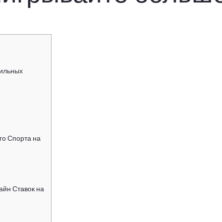
бильных
го Спорта ͏на
айн Ставок на