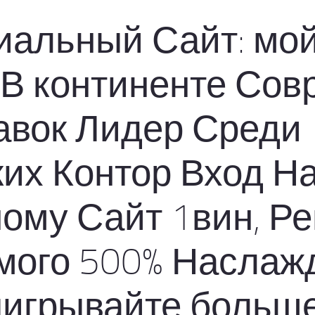
иальный Сайт: мо
 В континенте Со
авок Лидер Среди
их Контор Вход Н
ому Сайт 1вин, Ре
мого 500% Наслаж
ыигрывайте больше