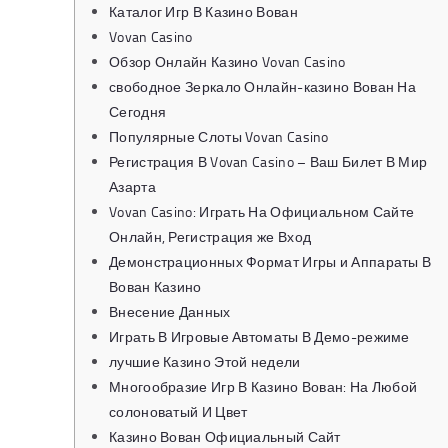
Каталог Игр В Казино Вован
Vovan Casino
Обзор Онлайн Казино Vovan Casino
свободное Зеркало Онлайн-казино Вован На
Сегодня
Популярные Слоты Vovan Casino
Регистрация В Vovan Casino – Ваш Билет В Мир
Азарта
Vovan Casino: Играть На Официальном Сайте
Онлайн, Регистрация же Вход
Демонстрационных Формат Игры и Аппараты В
Вован Казино
Внесение Данных
Играть В Игровые Автоматы В Демо-режиме
лучшие Казино Этой недели
Многообразие Игр В Казино Вован: На Любой
солоноватый И Цвет
Казино Вован Официальный Сайт