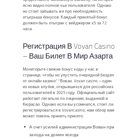
ясно видно полное чье пользователя. Однако
но стоит забывать же про необходимость
отыгрыша бонусов. Каждый принятый бонус
должен быть отыгран с вейджером х5 за 72
часа.
Регистрация В Vovan Casino
– Ваш Билет В Мир Азарта
Мониторьте свежие бонус коды у нас в
странице, чтобы но упустить очередной бездеп
от онлайн казино” “Вован. Vovan casino – один
из новых клубов, открывшихся для российских
пользователей в 2025 году. Официальный сайт
работает легально по лицензии, выданной в
Кюрасао. Однако если вы усомнился, стоит ли
регистрироваться в Vovancasino, нам обзор вам
может помочь принять принято.
А счет усилий администрации Вован при
захода на домен всегда