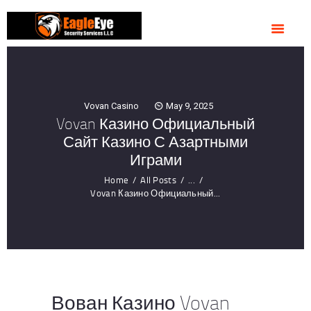
HOME
ABOUT US
OUR SERVICES
CONTACTS
Vovan Casino
May 9, 2025
Vovan Казино Официальный
Сайт Казино С Азартными
Играми
Home
All Posts
...
Vovan Казино Официальный...
Вован Казино Vovan