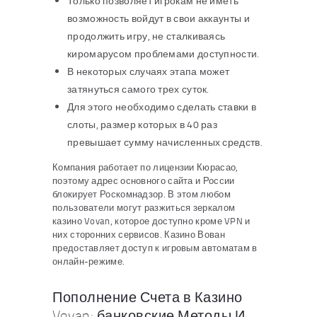
Только позволяет игрокам не иметь
возможность войдут в свои аккаунты и
продолжить игру, не сталкиваясь
киромарусом проблемами доступности.
В некоторых случаях этапа может
затянуться самого трех суток.
Для этого необходимо сделать ставки в
слоты, размер которых в 40 раз
превышает сумму начисленных средств.
Компания работает по лицензии Кюрасао,
поэтому адрес основного сайта и России
блокирует Роскомнадзор. В этом любом
пользователи могут разжиться зеркалом
казино Vovan, которое доступно кроме VPN и
них сторонних сервисов. Казино Вован
предоставляет доступ к игровым автоматам в
онлайн-режиме.
Пополнение Счета в Казино
Vovan: банковские Методы И