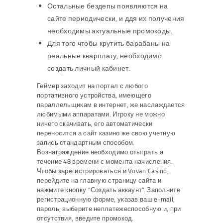
Остальные бездепы появляются на
сайте периодически, и ддя их получения
необходимы актуальные промокоды.
Для того чтобы крутить барабаны на
реальные кварплату, необходимо
создать личный кабинет.
Геймер заходит на портал с любого
портативного устройства, имеющего
параллельщикам в интернет, же наслаждается
любимыми аппаратами. Игроку не можно
ничего скачивать, его автоматически
переносится а сайт казино же свою учетную
запись стандартным способом.
Вознаграждение необходимо отыграть а
течение 48 времени с момента начисления.
Чтобы зарегистрироваться и Vovan Casino,
перейдите на главную страницу сайта и
нажмите кнопку “Создать аккаунт”. Заполните
регистрационную форме, указав ваш e-mail,
пароль, выберите неплатежеспособную и, при
отсутствия, введите промокод.