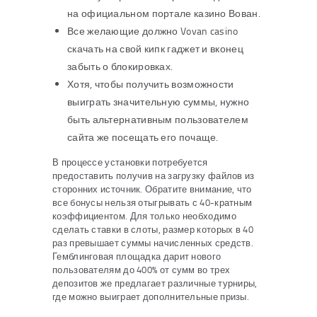
на официальном портале казино Вован.
Все желающие должно Vovan casino
скачать на свой кипк гаджет и вконец
забыть о блокировках.
Хотя, чтобы получить возможности
выиграть значительную суммы, нужно
быть альтернативным пользователем
сайта же посещать его почаще.
В процессе установки потребуется
предоставить получив на загрузку файлов из
сторонних источник. Обратите внимание, что
все бонусы нельзя отыгрывать с 40-кратным
коэффициентом. Для только необходимо
сделать ставки в слоты, размер которых в 40
раз превышает суммы начисленных средств.
Гемблинговая площадка дарит нового
пользователям до 400% от сумм во трех
депозитов же предлагает различные турниры,
где можно выиграет дополнительные призы.