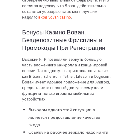
вселяла надежду, что Вован действительно
останется усовершенство меня лучшим
надолго
вход vovan casino
.
Бонусы Казино Вован:
Бездепозитные Фриспины и
Промокоды При Регистрации
Высокий RTP позволяли вернуть большую
часть вложенного банкролла и конце игровой
сессии. Также доступны криптовалюты, такие
как Bitcoin, Ethereum, Tether, Litecoin и Dogecoin.
Вован имеет удобное приложение для Android,
предоставляют полный доступ всему всем
функциям только играм на мобильных
устройствах.
Выходом одного этой ситуации а
является предоставление качестве
входа.
Ссылку на рабочее зеркало надо найти