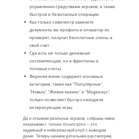
управлении средствами игроков, а также
быстрое и безопасные операции.
Как только севилестр закинете
документы же профиль и оператор их
проверит, получит бесплатные спины а
свой счет.
Где есть не только денежная
составляющая, но и фриспины а
топовые слоты.
Верхнее меню содержит основные
категории, такие как “Популярные”,
“Новые”, “Живое казино” и “Megaways”,
только позволяет быстро находила
интересующие игры.
Да и отзывом реальных игроков, собраны нами,
показывают, только Vovancasino – это
надежный и небезопасный клуб с выводом
денег. Теперь начнем детальнее рассмотрим,