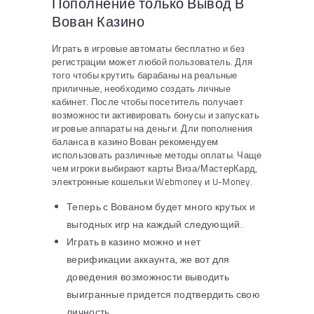
Пополнение только Вывод В
Вован Казино
Играть в игровые автоматы бесплатно и без
регистрации может любой пользователь. Для
того чтобы крутить барабаны на реальные
приличные, необходимо создать личные
кабинет. После чтобы посетитель получает
возможности активировать бонусы и запускать
игровые аппараты на деньги. Дли пополнения
баланса в казино Вован рекомендуем
использовать различные методы оплаты. Чаще
чем игроки выбирают карты Виза/МастерКард,
электронные кошельки Webmoney и U-Money.
Теперь с Вованом будет много крутых и
выгодных игр на каждый следующий.
Играть в казино можно и нет
верификации аккаунта, же вот для
доведения возможности выводить
выигранные придется подтвердить свою
личность.