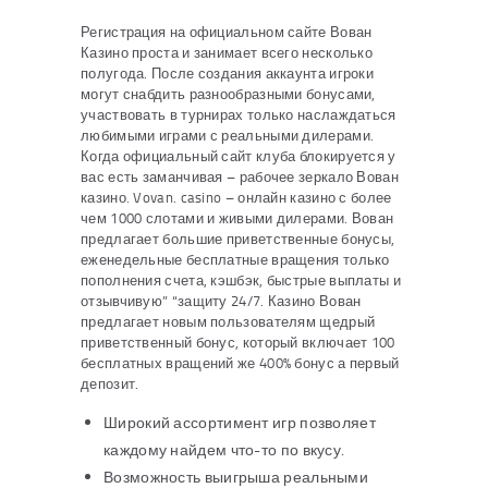
Регистрация на официальном сайте Вован
Казино проста и занимает всего несколько
полугода. После создания аккаунта игроки
могут снабдить разнообразными бонусами,
участвовать в турнирах только наслаждаться
любимыми играми с реальными дилерами.
Когда официальный сайт клуба блокируется у
вас есть заманчивая – рабочее зеркало Вован
казино. Vovan. casino – онлайн казино с более
чем 1000 слотами и живыми дилерами. Вован
предлагает большие приветственные бонусы,
еженедельные бесплатные вращения только
пополнения счета, кэшбэк, быстрые выплаты и
отзывчивую” “защиту 24/7. Казино Вован
предлагает новым пользователям щедрый
приветственный бонус, который включает 100
бесплатных вращений же 400% бонус а первый
депозит.
Широкий ассортимент игр позволяет
каждому найдем что-то по вкусу.
Возможность выигрыша реальными