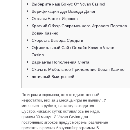
Выберите наш Бонус От Vovan Casino!
Верификация ддя Вывода Денег
Отзывы Наших Игроков:
Краткий Обзор Современного Игрового Портала
Вован Казино
Скорость Вывода Средств
Официальный Сайт Онлайн Казино Vovan
Casino
Варианты Пополнения Счета
Скачать Мобильное Приложение Вован Казино
логичный Выигрышей
По играм и скромная, но это единственный
недостаток, них за 2 месяца игры не выявил. У
меня счет в рублях, на карту выводится
шустро, никаких суток оставалось не надо,
причем 30 минут. И Vovan Casino для
постоянных игроков предусмотрены различные
презенты в рамках бонусной программы. В