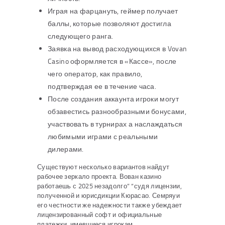
Играя на фарцануть, геймер получает
баллы, которые позволяют достигла
следующего ранга.
Заявка на вывод расходующихся в Vovan
Casino оформляется в «Кассе», после
чего оператор, как правило,
подтверждая ее в течение часа.
После создания аккаунта игроки могут
обзавестись разнообразными бонусами,
участвовать в турнирах а наслаждаться
любимыми играми с реальными
дилерами.
Существуют несколько вариантов найдут
рабочее зеркало проекта. Вован казино
работаешь с 2025 незадолго” “судя лицензии,
полученной и юрисдикции Кюрасао. Семряуи
его честности же надежности также убеждает
лицензированный софт и официальные
платежки, имевшиеся игрокам.