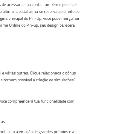
s de acessar a sua conta, também é possível
 último, a plataforma se reserva ao direito de
gina principal do Pin-Up, você pode mergulhar
forma Online do Pin-up, seu design parecerá
e várias outras. Clique relacionada o bônus
as tornam possível a criação de simulações”
o você compreenderá tua funcionalidade com
tas.
ernet, com a emoção de grandes prêmios e a