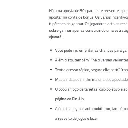
Há uma aposta de 50x para este presente, que 
apostar na conta de bônus. Os vários incentiv
hipóteses de ganhar. Os jogadores activos rec
sobre ganhar apenas construindo uma estratégia
ajudará.
Você pode incrementar as chances para gan
Além disto, também” “há diversas variantes
Tenha acesso rápido, seguro elizabeth” “co
Mas ainda assim, the maioria dos apostador
O popular jogo de tarjetas, cujo objetivo é
página da Pin-Up.
Além da apoyo de automobilismo, também ex
a respeito de jogos e lazer.