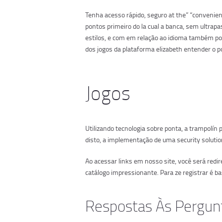
Tenha acesso rápido, seguro at the” “convenien
pontos primeiro do la cual a banca, sem ultra
estilos, e com em relação ao idioma também po
dos jogos da plataforma elizabeth entender o 
Jogos
Utilizando tecnologia sobre ponta, a trampolín 
disto, a implementação de uma security solution
Ao acessar links em nosso site, você será redir
catálogo impressionante. Para ze registrar é
Respostas Às Pergun