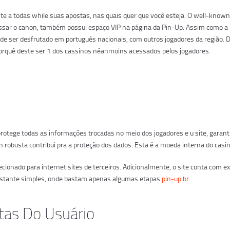
te a todas while suas apostas, nas quais quer que você esteja. O well-known j
passar o canon, também possui espaço VIP na página da Pin-Up. Assim como a 
de ser desfrutado em português nacionais, com outros jogadores da região. D
porquê deste ser 1 dos cassinos néanmoins acessados pelos jogadores.
protege todas as informações trocadas no meio dos jogadores e u site, garant
 robusta contribui pra a proteção dos dados. Esta é a moeda interna do casin
ecionado para internet sites de terceiros. Adicionalmente, o site conta com e
 bastante simples, onde bastam apenas algumas etapas
pin-up br
.
tas Do Usuário