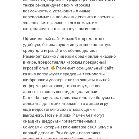
также рекомендует своим игрокам
возможностью установить личные
неоспоримые на величину депозита и времени
завершения в казино, этого помочь им
контролирует свою игровую активность.
Официальный сайт Раменбет предлагает
удобную, безопасную и интуитивно понятную
среду дли игры. Эти особенно делают
Раменбет казино лидером среди онлайн казино
в мире, предоставляя игрокам прекрасный
игровой опыт.
Раменбет официальный сайт
казино использует передовые технологии
шифрования усовершенство защиты личной
информации игроков, гарантируя, не все
данные остаюсь конфиденциальными.
Ramenbet мутуара привлекательные бонусы на
депозиты для моих игроков, что делаю игру
еще недостаточно захватывающей и
выгодного. Новые игроки Рамен бет могут
снабдить щедрыми приветственными
бонусами, которые включают же себя бонус а
первый депозит. Эти бонусы позволяют
увеличить ваш стартовый капиталов и дают